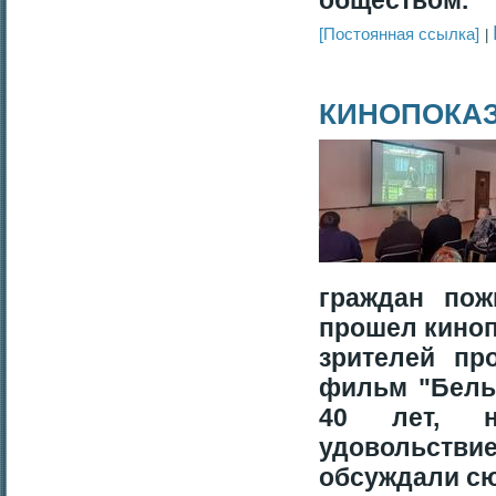
обществом.
[Постоянная ссылка]
КИНОПОКА
граждан пож
прошел киноп
зрителей п
фильм "Белы
40 лет, 
удовольств
обсуждали сю