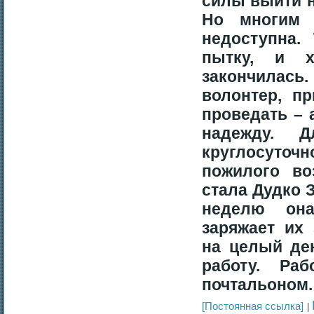
силы выйти н
Но многим 
недоступна.
пытку, и х
закончилас
волонтер, п
проведать – 
надежду. Д
круглосуточ
пожилого во
стала Дудко 
неделю он
заряжает их
на целый де
р
аботу. Раб
почтальоном.
[Постоянная ссылка]