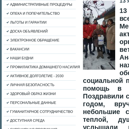
13 
АДМИНИСТРАТИВНЫЕ ПРОЦЕДУРЫ
13
ОПЕКА И ПОПЕЧИТЕЛЬСТВО
вс
ЛЬГОТЫ И ГАРАНТИИ
Ме
ДОСКА ОБЪЯВЛЕНИЙ
а
ор
ЭЛЕКТРОННОЕ ОБРАЩЕНИЕ
в
ВАКАНСИИ
А
НАШИ БУДНИ
н
ПРОФИЛАКТИКА ДОМАШНЕГО НАСИЛИЯ
о
АКТИВНОЕ ДОЛГОЛЕТИЕ - 2030
социальной 
ЛИЧНАЯ БЕЗОПАСНОСТЬ
помощь в р
ЗДОРОВЫЙ ОБРАЗ ЖИЗНИ
Поздравили 
годом, вру
ПЕРСОНАЛЬНЫЕ ДАННЫЕ
небольшие 
ГУМАНИТАРНОЕ СОТРУДНИЧЕСТВО
теплой, ду
ДОСТУПНАЯ СРЕДА
услышали м