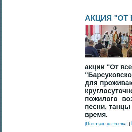
АКЦИЯ "ОТ
акции "От вс
"Барсуковск
для прожива
круглосуточ
пожилого во
песни, танцы
время.
[Постоянная ссылка]