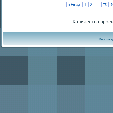
« Назад
1
2
…
75
7
Количество прос
Версия 