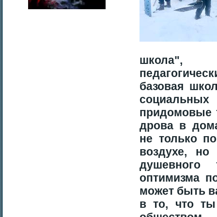
школа", Г
педагогичес
базовая шко
социальны
придомовые т
дрова в дом
не только п
воздухе, но
душевного 
оптимизма п
может быть в
в то, что т