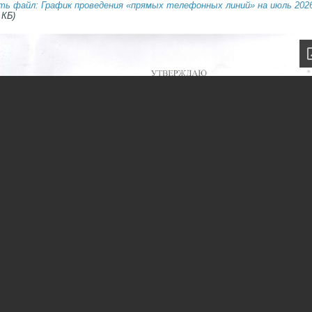
ть файл: График проведения «прямых телефонных линий» на июль 2026
 КБ)