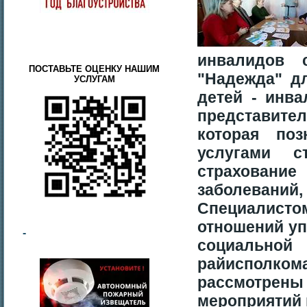
инвалидов 
ПОСТАВЬТЕ ОЦЕНКУ НАШИМ
"Надежда" д
УСЛУГАМ
детей - инва
представите
которая по
услугами с
страховани
заболеваний
Специалистом
отношений уп
-
социально
райиспол
рассмотрен
мероприятий 