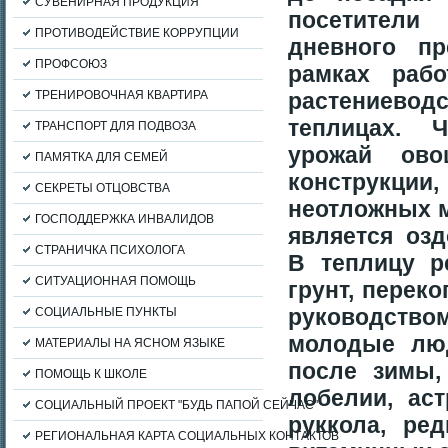
СУВЕНИРНАЯ ПРОДУКЦИЯ
посетител
ПРОТИВОДЕЙСТВИЕ КОРРУПЦИИ
дневного п
ПРОФСОЮЗ
рамках раб
ТРЕНИРОВОЧНАЯ КВАРТИРА
растениеводс
теплицах. 
ТРАНСПОРТ ДЛЯ ПОДВОЗА
урожай ово
ПАМЯТКА ДЛЯ СЕМЕЙ
конструкци
СЕКРЕТЫ ОТЦОВСТВА
неотложных м
ГОСПОДДЕРЖКА ИНВАЛИДОВ
является озд
СТРАНИЧКА ПСИХОЛОГА
В теплицу р
СИТУАЦИОННАЯ ПОМОЩЬ
грунт, перек
руководств
СОЦИАЛЬНЫЕ ПУНКТЫ
молодые лю
МАТЕРИАЛЫ НА ЯСНОМ ЯЗЫКЕ
после зимы,
ПОМОЩЬ К ШКОЛЕ
лобелии, аст
СОЦИАЛЬНЫЙ ПРОЕКТ "БУДЬ ПАПОЙ СЕЙЧАС"
руккола, ре
РЕГИОНАЛЬНАЯ КАРТА СОЦИАЛЬНЫХ КОНТАКТОВ