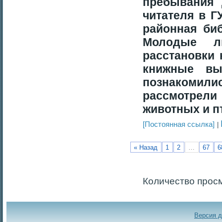
пребывания
читателя в Г
районная биб
Молодые л
расстановки 
книжные вы
познакомил
рассмотрели
животных и п
[Постоянная ссылка]
« Назад
1
2
…
67
6
Количество прос
Версия 