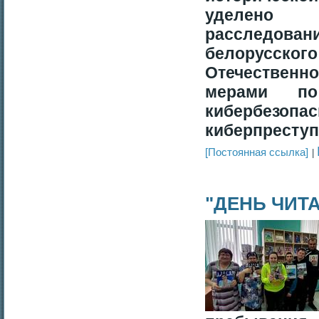
уделено 
расследова
белорусско
Отечествен
мерами по
кибербезо
киберпреступ
[Постоянная ссылка]
"ДЕНЬ ЧИТ