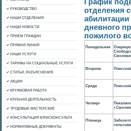
График под
отделения 
РУКОВОДСТВО
абилитации
НАШИ ОТДЕЛЕНИЯ
дневного п
НАШИ НОВОСТИ
пожилого во
ПРИЕМ ГРАЖДАН
ПРЯМАЯ ЛИНИЯ
Понедельник
Озерицк
Слободс
НАШИ УСЛУГИ
Смолеви
ТАРИФЫ НА СОЦИАЛЬНЫЕ УСЛУГИ
Вторник
Плисский
СТАТЬИ, РАЗЪЯСНЕНИЯ
АКЦИИ
Среда
Плисский
КРУЖКОВАЯ РАБОТА
КЛУБНАЯ ДЕЯТЕЛЬНОСТЬ
Четверг
Пекалинс
г.Смоле
ТРУДОВЫЕ МАСТЕРСКИЕ
КОНСУЛЬТАЦИЯ ЮРИСКОНСУЛЬТА
Птяница
Заболотс
сельсове
НОРМАТИВНЫЕ ДОКУМЕНТЫ