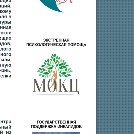
одна
ий,
кому
юля в
туры
нная
ское
ающих
ЭКСТРЕННАЯ
идов,
ПСИХОЛОГИЧЕСКАЯ ПОМОЩЬ
лого
ного
или,
енную
изнь,
делки
нтра
ГОСУДАРСТВЕННАЯ
ный
ПОДДЕРЖКА ИНВАЛИДОВ
й из