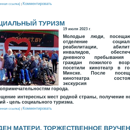
Комментировать
янная ссылка]
ЦИАЛЬНЫЙ ТУРИЗМ
19 июля 2023 г
.
Молодые люди, посеща
отделение социаль
реабилитации, абилит
инвалидов, обеспеч
дневного пребывания
граждан пожилого возра
посетили кинотеатр в го
Минске. После посещ
кинотеатра состоял
экскурсия 
опримечательностям города.
щение интересных мест родной страны, получение 
ий - цель социального туризма.
Комментировать
янная ссылка]
ДЕН МАТЕРИ. ТОРЖЕСТВЕННОЕ ВРУЧЕ