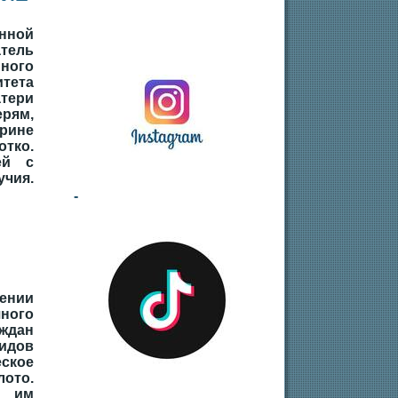
нной
тель
ного
тета
ери
ям,
рине
тко.
ей с
учия.
-
ении
ного
ждан
лидов
ское
лото.
а им