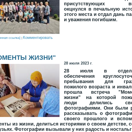
присутствующих вн
окцнулся в печальную ист
этого места и отдал дань п
и уважения погибшим.
Комментировать
янная ссылка]
ОМЕНТЫ ЖИЗНИ"
28 июля 2023 г
.
28 июля в отделе
обеспечения круглосуточ
пребывания для гра
пожилого возраста и инва
прошла встреча "Мом
жизни" на которой пож
люди делились сво
фотографиями. Они были 
рассказывать о фотографи
своего прошлого и вспом
нты из жизни, делиться историями о своем детстве, 
узьях. Фотографии вызывали у них радость и носталь