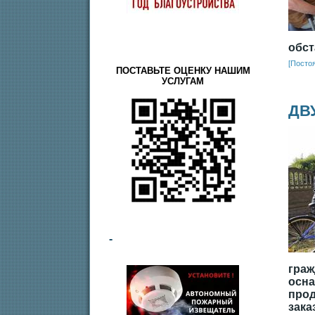
обст
[Посто
ПОСТАВЬТЕ ОЦЕНКУ НАШИМ
УСЛУГАМ
ДВ
-
граж
осна
про
зака