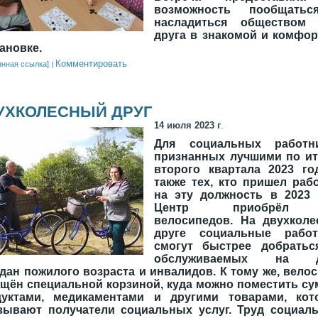
возможность пообщать
насладиться обществом 
друга в знакомой и комфо
ановке.
Комментировать
янная ссылка]
УХКОЛЕСНЫЙ ДРУГ
14 июля 2023 г
.
Для социальных работни
признанных лучшими по ит
второго квартала 2023 го
также тех, кто пришел раб
на эту должность в 2023 
Центр приобрёл
велосипедов. На двухколе
друге социальные работ
смогут быстрее добратьс
обслуживаемых на д
дан пожилого возраста и инвалидов. К тому же, вело
щён специальной корзиной, куда можно поместить су
дуктами, медикаментами и другими товарами, кот
зывают получатели социальных услуг. Труд социал