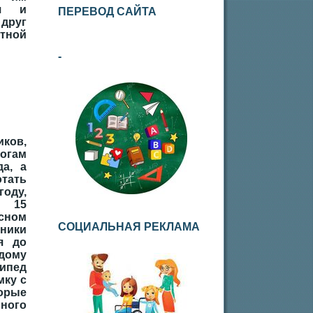
ся и
ПЕРЕВОД САЙТА
друг
ртной
-
ков,
огам
да, а
отать
году,
 15
сном
СОЦИАЛЬНАЯ РЕКЛАМА
ники
я до
ому
сипед
мку с
орые
ьного