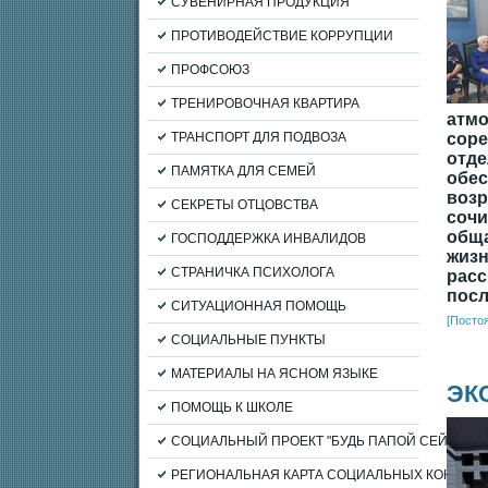
СУВЕНИРНАЯ ПРОДУКЦИЯ
ПРОТИВОДЕЙСТВИЕ КОРРУПЦИИ
ПРОФСОЮЗ
ТРЕНИРОВОЧНАЯ КВАРТИРА
атм
ТРАНСПОРТ ДЛЯ ПОДВОЗА
соре
отде
ПАМЯТКА ДЛЯ СЕМЕЙ
обе
воз
СЕКРЕТЫ ОТЦОВСТВА
соч
обща
ГОСПОДДЕРЖКА ИНВАЛИДОВ
жизн
СТРАНИЧКА ПСИХОЛОГА
расс
посл
СИТУАЦИОННАЯ ПОМОЩЬ
[Посто
СОЦИАЛЬНЫЕ ПУНКТЫ
МАТЕРИАЛЫ НА ЯСНОМ ЯЗЫКЕ
ЭК
ПОМОЩЬ К ШКОЛЕ
СОЦИАЛЬНЫЙ ПРОЕКТ "БУДЬ ПАПОЙ СЕЙЧАС"
РЕГИОНАЛЬНАЯ КАРТА СОЦИАЛЬНЫХ КОНТАКТ