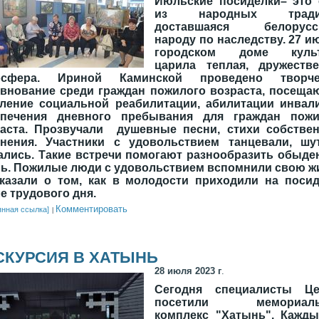
Июльские посиделки– это 
из народных традиц
доставшаяся белорусс
народу по наследству.
27 и
городском доме куль
царила теплая, дружестве
осфера. Ириной Каминской проведено творче
внование среди граждан пожилого возраста, посещ
ление социальной реабилитации, абилитации инвал
спечения дневного пребывания для граждан пожи
раста. Прозвучали душевные песни, стихи собствен
инения. Участники с удовольствием танцевали, шут
лись. Такие встречи помогают разнообразить обыд
ь. Пожилые люди с удовольствием вспомнили свою ж
казали о том, как в молодости приходили на поси
е трудового дня.
Комментировать
янная ссылка]
СКУРСИЯ В ХАТЫНЬ
28 июля 2023 г
.
Сегодня специалисты Це
посетили мемориаль
ОВ
комплекс "Хатынь". Кажды