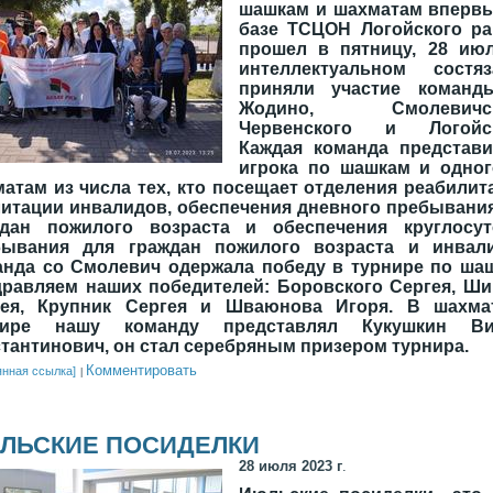
шашкам и шахматам впервы
базе ТСЦОН Логойского ра
прошел в пятницу, 28 июл
интеллектуальном состяз
приняли участие команд
Жодино, Смолевичск
Червенского и Логойск
Каждая команда представи
игрока по шашкам и одног
атам из числа тех, кто посещает отделения реабилит
итации инвалидов, обеспечения дневного пребывани
ждан пожилого возраста и обеспечения круглосут
бывания для граждан пожилого возраста и инвали
нда со Смолевич одержала победу в турнире по ша
равляем наших победителей: Боровского Сергея, Ш
гея, Крупник Сергея и Шваюнова Игоря. В шахма
нире нашу команду представлял Кукушкин Ви
тантинович, он стал серебряным призером турнира.
Комментировать
янная ссылка]
ЛЬСКИЕ ПОСИДЕЛКИ
28 июля 2023 г
.