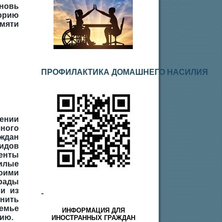
овь
орию
амяти
ПРОФИЛАКТИКА ДОМАШНЕГО НАСИЛИЯ
нии
ного
ждан
лидов
енты
илые
ими
рады
и из
-
нить
семье
ИНФОРМАЦИЯ ДЛЯ
гию.
ИНОСТРАННЫХ ГРАЖДАН