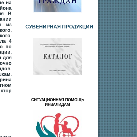
е на
йона
я. В
ании
ы из
СУВЕНИРНАЯ ПРОДУКЦИЯ
ого,
ого.
ла 4
о по
ации,
я для
очно
дов.
шкам.
ирина
тном
ктор
СИТУАЦИОННАЯ ПОМОЩЬ
ИНВАЛИДАМ