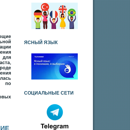
ющие
ной
ЯСНЫЙ ЯЗЫК
ации
ения
 для
ста,
роде
ения
ась
по
СОЦИАЛЬНЫЕ СЕТИ
новых
НИЕ