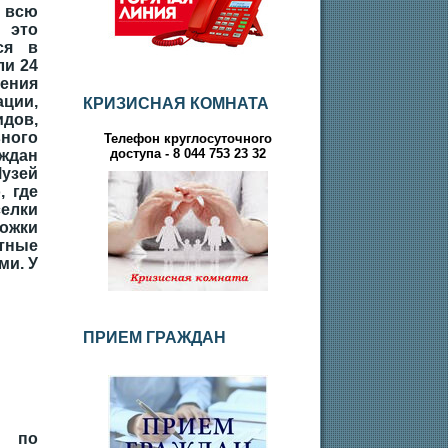
всю
 это
ся в
ли 24
ения
ции,
КРИЗИСНАЯ КОМНАТА
ов,
ого
Телефон круглосуточного
доступа - 8 044 753 23 32
ждан
узей
, где
селки
ожки
тные
ми. У
ПРИЕМ ГРАЖДАН
р по