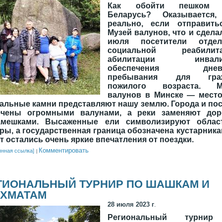
Как обойти пешком 
Беларусь? Оказывается,
реально, если отправить
Музей валунов, что и сдела
июля посетители отдел
социальной реабилита
абилитации инвалид
обеспечения дневн
пребывания для гра
пожилого возраста. М
валунов в Минске — место
альные камни представляют нашу землю. Города и по
ечены огромными валунами, а реки заменяют дор
амешками. Высаженные ели символизируют облас
ры, а государственная граница обозначена кустарника
т остались очень яркие впечатления от поездки.
Комментировать
янная ссылка]
ГИОНАЛЬНЫЙ ТУРНИР ПО ШАШКАМ И
ХМАТАМ
28 июля 2023 г
.
Региональный турни