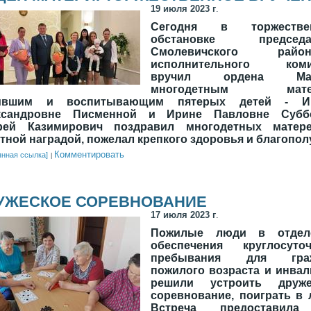
19 июля 2023 г
.
Сегодня в торжестве
обстановке председа
Смолевичского район
исполнительного коми
вручил ордена Мат
многодетным матер
ившим и воспитывающим пятерых детей - И
ксандровне Писменной и Ирине Павловне Суббо
рей Казимирович поздравил многодетных матер
тной наградой, пожелал крепкого здоровья и благопол
Комментировать
янная ссылка]
УЖЕСКОЕ СОРЕВНОВАНИЕ
17 июля 2023 г
.
Пожилые люди в отдел
обеспечения круглосуточ
пребывания для гра
пожилого возраста и инва
решили устроить друже
соревнование, поиграть в 
Встреча предоставил