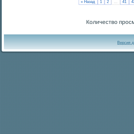
« Назад
1
2
…
41
4
Количество прос
Версия 