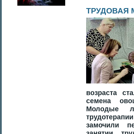
ТРУДОВАЯ 
возраста ст
семена ово
Молодые л
трудотерапи
замочили п
занятии тр