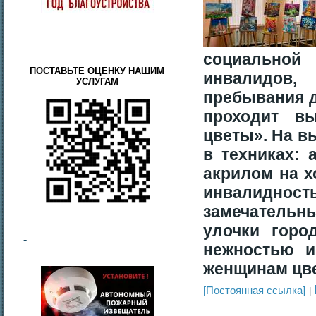
социальной
ПОСТАВЬТЕ ОЦЕНКУ НАШИМ
инвалидов
УСЛУГАМ
пребывания д
проходит в
цветы». На в
в техниках: 
акрилом на 
инвалидност
замечатель
улочки гор
-
нежностью и
женщинам цве
[Постоянная ссылка]