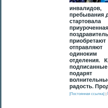
инвалидов
пребывания д
стартовала
приуроченн
поздравите
приобретают
отправляют
одиноким 
отделения.
Кр
подписанные
подарят 
волнитель
радость.
Прод
[Постоянная ссылка]