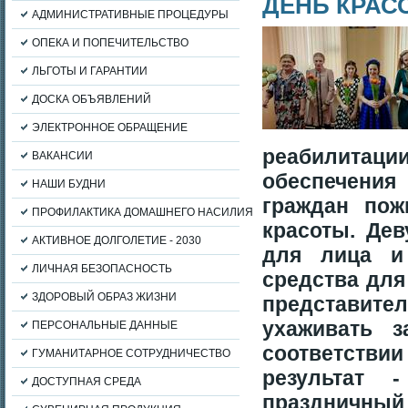
ДЕНЬ КРАС
АДМИНИСТРАТИВНЫЕ ПРОЦЕДУРЫ
ОПЕКА И ПОПЕЧИТЕЛЬСТВО
ЛЬГОТЫ И ГАРАНТИИ
ДОСКА ОБЪЯВЛЕНИЙ
ЭЛЕКТРОННОЕ ОБРАЩЕНИЕ
реабилитац
ВАКАНСИИ
обеспечени
НАШИ БУДНИ
граждан пож
ПРОФИЛАКТИКА ДОМАШНЕГО НАСИЛИЯ
красоты.
Дев
АКТИВНОЕ ДОЛГОЛЕТИЕ - 2030
для лица и
ЛИЧНАЯ БЕЗОПАСНОСТЬ
средства дл
ЗДОРОВЫЙ ОБРАЗ ЖИЗНИ
представит
ухаживать 
ПЕРСОНАЛЬНЫЕ ДАННЫЕ
соответстви
ГУМАНИТАРНОЕ СОТРУДНИЧЕСТВО
результат 
ДОСТУПНАЯ СРЕДА
праздничный